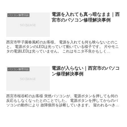
なげてしばらくすると必ず出現します。 そしてそのサイト...
電源を入れても真っ暗なまま｜西
パソコン修理日誌
宮市のパソコン修理解決事例
西宮市甲子園春風町のお客様。 電源を入れても何も映らないとのこ
と。 電源ボタンのLEDは光っていて動いている様子です。 片やモニ
タの電源LEDは光っていません。 これはモニタ不良かもしく
は・・・と ディスクトップパソコンだったのでモニタの背...
電源が入らない｜西宮市のパソコ
パソコン修理日誌
ン修理解決事例
西宮市桜谷町のお客様 突然パソコンが、電源ボタンを押しても何の
反応もしなくなったとのことでした。 電源ボタンを押してからのパ
ソコンの動作により 故障個所を診断していきます。 疑われるべき故
障場所は、3カ所。 液晶パネル、電源装置、マザーボー...