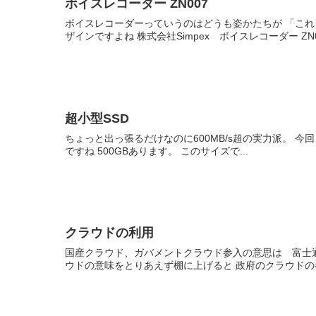
ボイスレコーダー ZN007
ボイスレコーダーっていうのはどうも姿かたちが 「これ
ザインですよね 株式会社Simpex ボイスレコーダー ZN007
超小型SSD
ちょっと出っ張るだけなのに600MB/s超の実力派。 今回ご
ですね 500GBあります。 このサイズで...
クラウドの利用
国産クラウド、ガバメントクラウド参入の意思は 富士通
ウドの意味をとりあえず棚に上げると 政府のクラウドの参