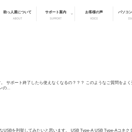
助っ人屋について
サポート案内
お客様の声
パソコ
ABOUT
SUPPORT
VOICE
DI
を迎えます。 サポート終了したら使えなくなるの？？？ このようなご質問
...
SBを列挙してみたいと思います。 USB Type-A USB Type-A