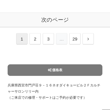
次のページ
次
1
2
3
…
29
へ
価格表
兵庫県西宮市門戸荘９－１６ネオダイキョービル２Ｆカルチ
ャーサロンリリー内
（ご来店での修理・サポートはご予約が必要です）