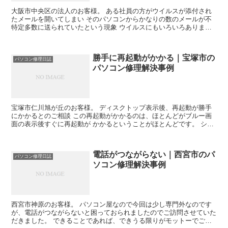
大阪市中央区の法人のお客様。 ある社員の方がウイルスが添付され
たメールを開いてしまい そのパソコンからかなりの数のメールが不
特定多数に送られていたという現象 ウイルスにもいろいろありまし
て、一番困ったものがパソコンの中の データを抜き出して...
勝手に再起動がかかる｜宝塚市の
パソコン修理日誌
パソコン修理解決事例
宝塚市仁川旭が丘のお客様。 ディスクトップ表示後、再起動が勝手
にかかるとのご相談 この再起動がかかるのは、ほとんどがブルー画
面の表示後すぐに再起動が かかるということがほとんどです。 シス
テムの不具合である予想とディスクトップ表示後の事例な...
電話がつながらない｜西宮市のパ
パソコン修理日誌
ソコン修理解決事例
西宮市神原のお客様。 パソコン屋なので今回は少し専門外なのです
が、電話がつながらないと困っておられましたのでご訪問させていた
だきました。 できることであれば、できうる限りがモットーでござ