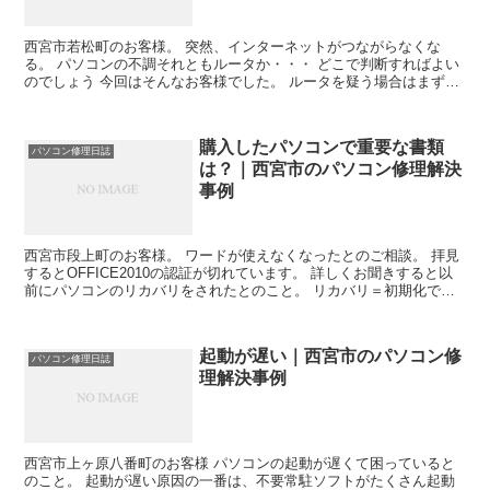
西宮市若松町のお客様。 突然、インターネットがつながらなくな
る。 パソコンの不調それともルータか・・・ どこで判断すればよい
のでしょう 今回はそんなお客様でした。 ルータを疑う場合はまず状
況要素から判断します。 パソコンの他にWiFiでつな...
購入したパソコンで重要な書類
パソコン修理日誌
は？｜西宮市のパソコン修理解決
事例
西宮市段上町のお客様。 ワードが使えなくなったとのご相談。 拝見
するとOFFICE2010の認証が切れています。 詳しくお聞きすると以
前にパソコンのリカバリをされたとのこと。 リカバリ＝初期化です
が パソコンの調子が悪い時に買った時の状態に...
起動が遅い｜西宮市のパソコン修
パソコン修理日誌
理解決事例
西宮市上ヶ原八番町のお客様 パソコンの起動が遅くて困っていると
のこと。 起動が遅い原因の一番は、不要常駐ソフトがたくさん起動