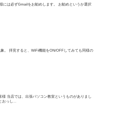
には必ずGmailをお勧めします。 お勧めというか選択
。 拝見すると、WiFi機能をON/OFFしてみても同様の
客様 当店では、出張パソコン教室というものがありまし
っし...