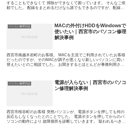
することもできなくて 掃除ができなくて困っています。 そんなご依
頼でした。 配線をまとめるだけなら誰でもできるのですが、配線が
絡み合っているため まとめるには配線を機器から抜いた...
MACの外付けHDDをWindowsで
パソコン修理日誌
使いたい｜西宮市のパソコン修理
解決事例
西宮市南越木岩町のお客様。 MACを主流でご利用されていたお客様
だったのですが、そのMACが調子が悪くなり新しいパソコンに買い
替えたいとのご相談でした。 お聞きするとほとんどが事務利用され
ているとのことで、事務利用ならば いっそのことWin...
電源が入らない｜西宮市のパソコ
パソコン修理日誌
ン修理解決事例
西宮市桜谷町のお客様 突然パソコンが、電源ボタンを押しても何の
反応もしなくなったとのことでした。 電源ボタンを押してからのパ
ソコンの動作により 故障個所を診断していきます。 疑われるべき故
障場所は、3カ所。 液晶パネル、電源装置、マザーボー...