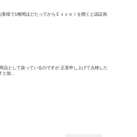
お客様で1種間ほどたってからＥｘｃｅｌを開くと認証画
商品として扱っているのですが 正直申し上げて点検した
故...