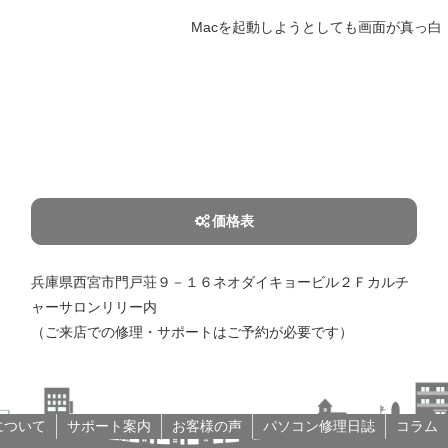
Macを起動しようとしても画面が真っ
価格表
兵庫県西宮市門戸荘９－１６ネオダイキョービル２Ｆカルチ
ャーサロンリリー内
（ご来店での修理・サポートはご予約が必要です）
について
サポート案内
お客様の声
パソコン修理日誌
コラム