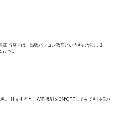
客様 当店では、出張パソコン教室というものがありまし
っし...
。 拝見すると、WiFi機能をON/OFFしてみても同様の