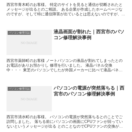
西宮市青木町のお客様。 特定のサイトを見ると通信が切断されたと
メッセージが出るとのご相談。 ある企業が作成したホームページな
のですが、そして特に通信障害が出ているとは思えないのですが、つ
なげてしばらくすると必ず出現します。 そしてそのサイト...
液晶画面が割れた｜西宮市のパソ
パソコン修理日誌
コン修理解決事例
西宮市薬師町のお客様 ノートパソコンの液晶が割れてしまったとの
お電話がありお預かりし 修理を行いました。 液晶パネル交換
中・・・ 東芝のパソコンでしたが外国メーカーに比べて液晶パネル
の接続部が 整理されていて煩雑なテープはがしなどはありませ...
パソコンの電源が突然落ちる｜西
パソコン修理日誌
宮市のパソコン修理解決事例
西宮市清水町のお客様。 パソコンの電源が突然落ちるとのことでご
訪問しました。 落ちる前にパソコンの画面にCPUファンが回ってい
ないというメッセージが出る とのことなのでCPUファンの交換が必
要でした。 CPUファンという部品は文字通りCPU...