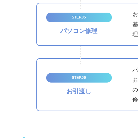
お
STEP.05
基
パソコン修理
理
パ
STEP.06
お
の
お引渡し
修