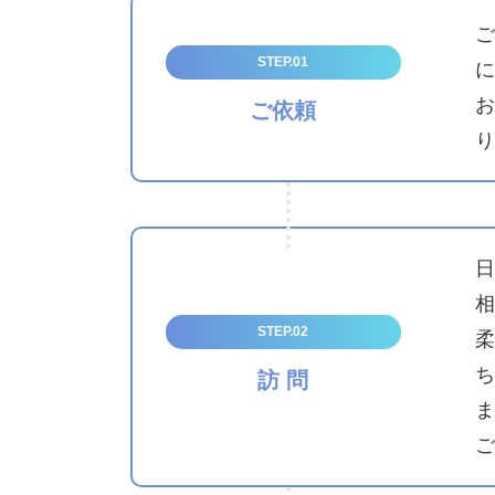
ご
STEP.01
に
お
ご依頼
り
日
相
STEP.02
柔
ち
訪 問
ま
ご