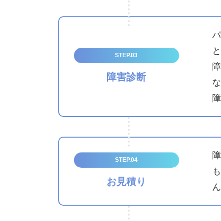
パ
と
STEP.03
障
障害診断
な
障
障
STEP.04
も
お見積り
ん