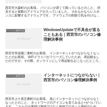
西宮市大森町のお客様。 パソコンが遅くて困っているとのこと。 拝
見すると複数のアドウェアが入っていました。 それもかなりレスポ
ンスに影響するアドウェアです。 アドウェアの削除で気を付けない
といけないのは、信用しないことです。 そもそも詐欺ま...
WindowsUpdateで不具合が直る
パソコン修理日誌
こともある｜西宮市のパソコン修
理解決事例
西宮市苦楽園二番町のお客様。 インターネットがつながらなくなっ
たとのお客様。 WiFiドライバがフリーズしていたため、再起動をし
たのですが、その際、オンラインにして再起動をおこなったところ偶
然にWindowsUpdateがかかり再起動後ネッ...
インターネットにつながらない｜
パソコン修理日誌
西宮市のパソコン修理解決事例
西宮市上ケ原五番町のお客様。 急にインターネットにつながらなく
なったとのこと。 ネットワークのアイコンを見てみると×がついてい
ます。 こちらのお客様は無線ではなく有線でのネット接続のため 結