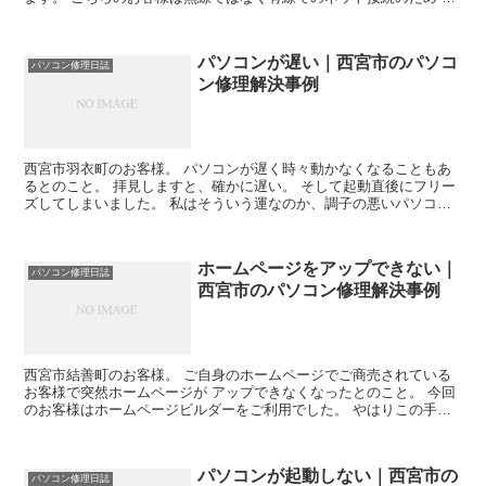
構絞られてきます。 Windows側のドライバをリ...
パソコンが遅い｜西宮市のパソコ
パソコン修理日誌
ン修理解決事例
西宮市羽衣町のお客様。 パソコンが遅く時々動かなくなることもあ
るとのこと。 拝見しますと、確かに遅い。 そして起動直後にフリー
ズしてしまいました。 私はそういう運なのか、調子の悪いパソコン
に向かっても なぜかその時は調子よく動くということが...
ホームページをアップできない｜
パソコン修理日誌
西宮市のパソコン修理解決事例
西宮市結善町のお客様。 ご自身のホームページでご商売されている
お客様で突然ホームページが アップできなくなったとのこと。 今回
のお客様はホームページビルダーをご利用でした。 やはりこの手の
障害はソフトの設定に不具合が生じている場合が多いので...
パソコンが起動しない｜西宮市の
パソコン修理日誌