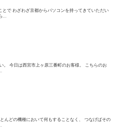
ことで わざわざ京都からパソコンを持ってきていただい
..
い。 今日は西宮市上ヶ原三番町のお客様。 こちらのお
.
ほとんどの機種において何もすることなく、 つなげばその
.