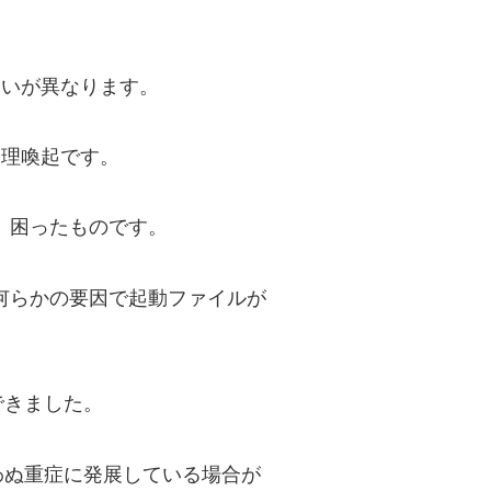
合いが異なります。
損での修理喚起です。
から、困ったものです。
際、何らかの要因で起動ファイルが
できました。
わぬ重症に発展している場合が