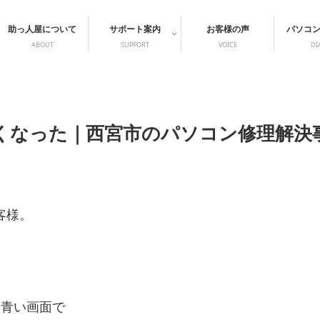
助っ人屋について
サポート案内
お客様の声
パソコ
ABOUT
SUPPORT
VOICE
DI
できなくなった｜西宮市のパソコン修理解決
お客様。
たのち、青い画面で