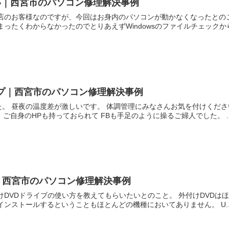
い｜西宮市のパソコン修理解決事例
当店のお客様なのですが、今回はお身内のパソコンが動かなくなったとの
ったくわからなかったのでとりあえずWindowsのファイルチェックから.
ップ｜西宮市のパソコン修理解決事例
。 昼夜の温度差が激しいです。 体調管理にみなさんお気を付けくださ
ご自身のHPも持っておられて FBも手足のように操るご婦人でした。 ..
｜西宮市のパソコン修理解決事例
けDVDドライブの使い方を教えてもらいたいとのこと。 外付けDVDは
インストールするということもほとんどの機種においてありません。 U..