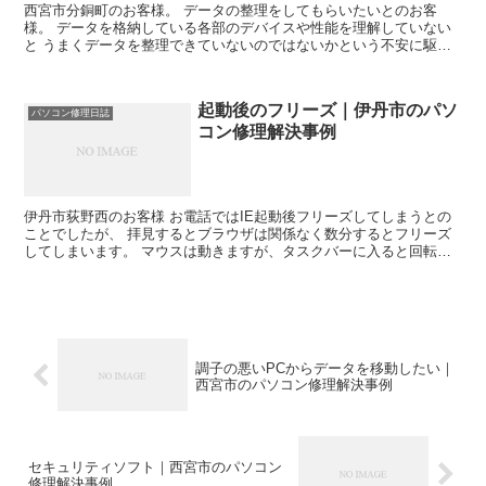
西宮市分銅町のお客様。 データの整理をしてもらいたいとのお客
様。 データを格納している各部のデバイスや性能を理解していない
と うまくデータを整理できていないのではないかという不安に駆ら
れます。 そんなご相談でした。 まず、ご心配だったエクス...
起動後のフリーズ｜伊丹市のパソ
パソコン修理日誌
コン修理解決事例
伊丹市荻野西のお客様 お電話ではIE起動後フリーズしてしまうとの
ことでしたが、 拝見するとブラウザは関係なく数分するとフリーズ
してしまいます。 マウスは動きますが、タスクバーに入ると回転し
ます。 セーフモードではフリーズしません。 この時点...
調子の悪いPCからデータを移動したい｜
西宮市のパソコン修理解決事例
セキュリティソフト｜西宮市のパソコン
修理解決事例