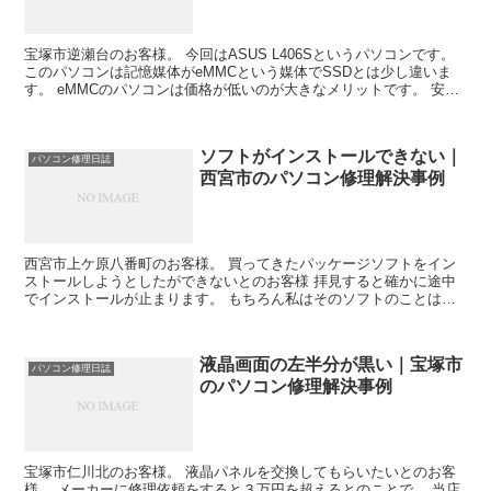
宝塚市逆瀬台のお客様。 今回はASUS L406Sというパソコンです。
このパソコンは記憶媒体がeMMCという媒体でSSDとは少し違いま
す。 eMMCのパソコンは価格が低いのが大きなメリットです。 安い
からといって遅いわけでもなく、SSDに...
ソフトがインストールできない｜
パソコン修理日誌
西宮市のパソコン修理解決事例
西宮市上ケ原八番町のお客様。 買ってきたパッケージソフトをイン
ストールしようとしたができないとのお客様 拝見すると確かに途中
でインストールが止まります。 もちろん私はそのソフトのことは存
じ上げないのですが、パッケージをよく見ると ソフト名の...
液晶画面の左半分が黒い｜宝塚市
パソコン修理日誌
のパソコン修理解決事例
宝塚市仁川北のお客様。 液晶パネルを交換してもらいたいとのお客
様。 メーカーに修理依頼をすると３万円を超えるとのことで、 当店