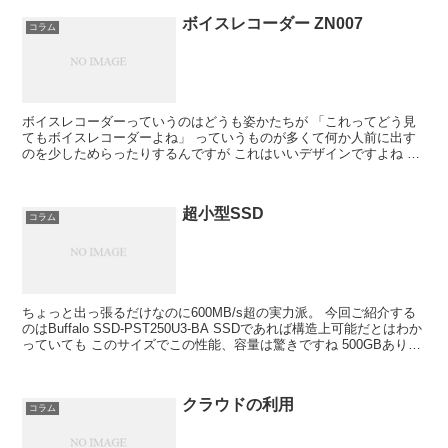
ボイスレコーダー ZN007
コラム
ボイスレコーダーっていうのはどうも姿かたちが 「これってどう見
てもボイスレコーダーよね」 っていうものが多くて何か人前に出す
のを少しためらったりするんですが これはいいデザインですよね 株
式会社Simpex ボイスレコーダー ZN007 商...
超小型SSD
コラム
ちょっと出っ張るだけなのに600MB/s超の実力派。 今回ご紹介する
のはBuffalo SSD-PST250U3-BA SSDであれば構造上可能だとはわか
っていても このサイズでこの性能、容量は驚きですね 500GBありま
す。 このサイズで...
クラウドの利用
コラム