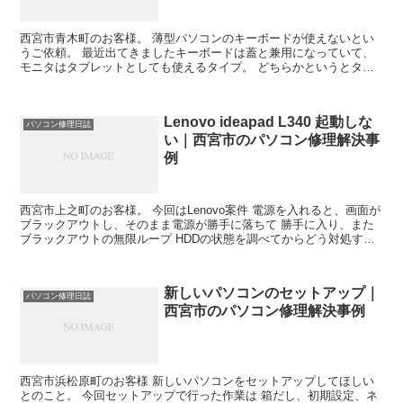
西宮市青木町のお客様。 薄型パソコンのキーボードが使えないとい
うご依頼。 最近出てきましたキーボードは蓋と兼用になっていて、
モニタはタブレットとしても使えるタイプ。 どちらかというとタブ
レット使いの方が比重が大きい機種です。 こういう類のキ...
Lenovo ideapad L340 起動しな
パソコン修理日誌
い｜西宮市のパソコン修理解決事
例
西宮市上之町のお客様。 今回はLenovo案件 電源を入れると、画面が
ブラックアウトし、そのまま電源が勝手に落ちて 勝手に入り、また
ブラックアウトの無限ループ HDDの状態を調べてからどう対処する
かを決めます。 HDDの状態は重度の物理障害...
新しいパソコンのセットアップ｜
パソコン修理日誌
西宮市のパソコン修理解決事例
西宮市浜松原町のお客様 新しいパソコンをセットアップしてほしい
とのこと。 今回セットアップで行った作業は 箱だし、初期設定、ネ