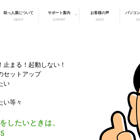
助っ人屋について
サポート案内
お客様の声
パソコ
ABOUT
SUPPORT
VOICE
DI
！止まる！起動しない！
ンのセットアップ
たい
たい等々
をしたいときは、
85