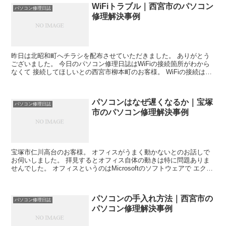
WiFiトラブル｜西宮市のパソコン
パソコン修理日誌
修理解決事例
昨日は北昭和町へチラシを配布させていただきました。 ありがとう
ございました。 今日のパソコン修理日誌はWiFiの接続箇所がわから
なくて 接続してほしいとの西宮市柳本町のお客様。 WiFiの接続は右
下のアイコン群に電波のアイコンなどが 出てい...
パソコンはなぜ遅くなるか｜宝塚
パソコン修理日誌
市のパソコン修理解決事例
宝塚市仁川高台のお客様。 オフィスがうまく動かないとのお話しで
お伺いしました。 拝見するとオフィス自体の動きは特に問題ありま
せんでした。 オフィスというのはMicrosoftのソフトウェアで エクセ
ルやワードなどが入ったユーティリティのこと...
パソコンの手入れ方法｜西宮市の
パソコン修理日誌
パソコン修理解決事例