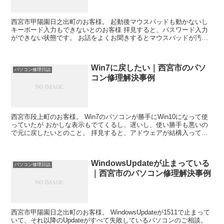
西宮市甲陽園日之出町のお客様。 起動後マウスパッドも動かないし
キーボード入力もできないとのお客様 拝見すると、パスワード入力
ができない状態です。 お話をよくお聞きするとマウスパッドが汚れ
ていたので洗剤で洗浄したとのこと。 試しにテストマウス...
Win7に戻したい｜西宮市のパソ
パソコン修理日誌
コン修理解決事例
西宮市段上町のお客様。 Win7のパソコンが勝手にWin10になって使
っていたが おかしな表示もでてくるし、遅いし、使い勝手も悪いの
で元に戻したいとのこと。 拝見すると、アドウェアが結構入ってい
て、そのせいでパフォーマンスも 悪くなっていま...
WindowsUpdateが止まっている
パソコン修理日誌
｜西宮市のパソコン修理解決事例
西宮市甲陽園日之出町のお客様。 WindowsUpdateが1511で止まって
いて、それ以降のUpdateがすべて失敗しているパソコンのご相談。